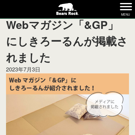
月:
2023年7月
tog
nav
MENU
Webマガジン「&GP」
にしきろーるんが掲載さ
れました
2023年7月3日