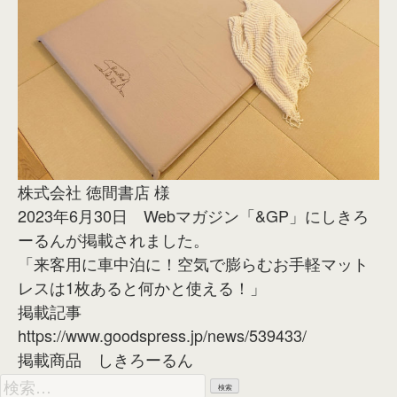
株式会社 徳間書店 様
2023年6月30日 Webマガジン「&GP」にしきろ
ーるんが掲載されました。
「来客用に車中泊に！空気で膨らむお手軽マット
レスは1枚あると何かと使える！」
掲載記事
https://www.goodspress.jp/news/539433/
掲載商品
しきろーるん
検