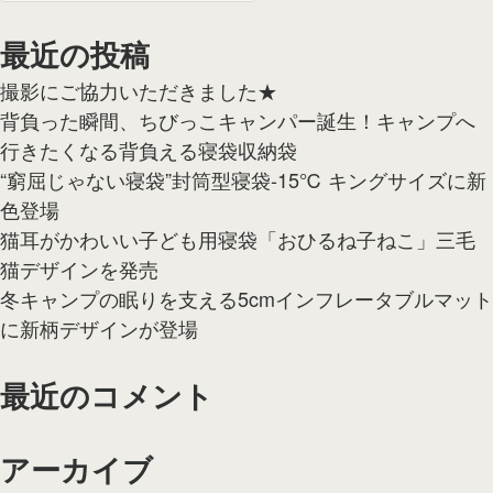
索:
最近の投稿
撮影にご協力いただきました★
背負った瞬間、ちびっこキャンパー誕生！キャンプへ
行きたくなる背負える寝袋収納袋
“窮屈じゃない寝袋”封筒型寝袋-15℃ キングサイズに新
色登場
猫耳がかわいい子ども用寝袋「おひるね子ねこ」三毛
猫デザインを発売
冬キャンプの眠りを支える5cmインフレータブルマット
に新柄デザインが登場
最近のコメント
アーカイブ