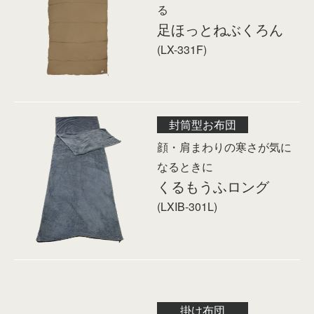
る
足ほっとねぶくろん
(LX-331F)
封筒型お布団
顔・肩まわりの寒さが気に
なるときに
くるもうふロング
(LXIB-301L)
掛け布団