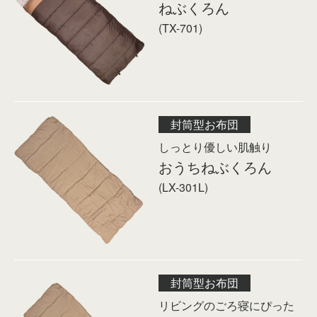
ねぶくろん
(TX-701)
封筒型お布団
しっとり優しい肌触り
おうちねぶくろん
(LX-301L)
封筒型お布団
リビングのごろ寝にぴった