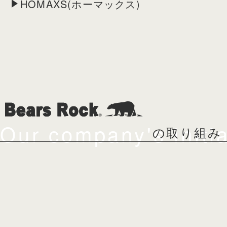
HOMAXS(ホーマックス)
Our company's initia
の取り組み