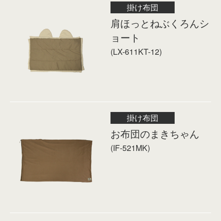
掛け布団
肩ほっとねぶくろんシ
ョート
(LX-611KT-12)
掛け布団
お布団のまきちゃん
(IF-521MK)