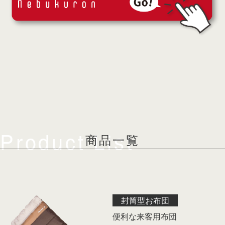
Product List
商品一覧
封筒型お布団
便利な来客用布団