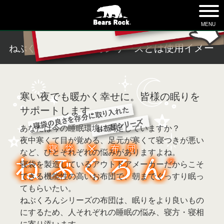
tog
nav
MENU
ねぶくろんシリーズとは
使用イメージ
ねぶくろん
寒い夜でも暖かく幸せに。皆様の眠りを
サポートします。
あなたは今の睡眠環境に満足していますか？
夜中寒くて目が覚める、足元が寒くて寝つきが悪い
など、ひとそれぞれの悩みがありますよね。
寝袋を製造しているアウトドアメーカーだからこそ
できる機能性の高いお布団で、朝までぐっすり眠っ
てもらいたい。
ねぶくろんシリーズの布団は、眠りをより良いもの
にするため、人それぞれの睡眠の悩み、寝方・寝相
に寄り添います。