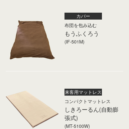
カバー
布団を包み込む
もうふくろう
(IF-501M)
来客用マットレス
コンパクトマットレス
しきろーるん(自動膨
張式)
(MT-5100W)