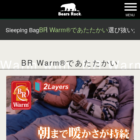
tog
nav
MENU
BR Warm®であたたかい
選び抜いた
Sleeping Bag
Warm with “BR War
BR Warm®であたたかい