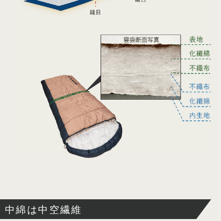
中綿は中空繊維