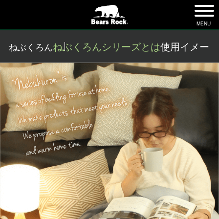
tog
nav
MENU
ねぶくろんシリーズとは
使用イメージ
ねぶくろん