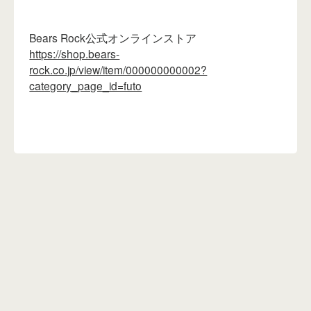
Bears Rock公式オンラインストア
https://shop.bears-
rock.co.jp/view/item/000000000002?
category_page_id=futo