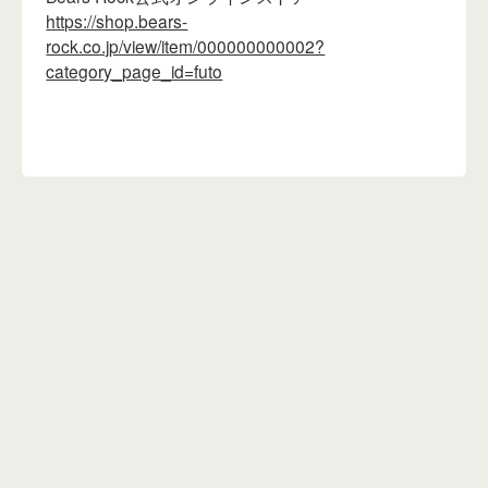
https://shop.bears-
rock.co.jp/view/item/000000000002?
category_page_id=futo